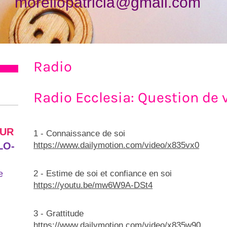
morellopatricia@gmail.com
Radio
Radio Ecclesia: Question de 
EUR
1 - Connaissance de soi
LLO-
https://www.dailymotion.com/video/x835vx0
e
2 - E
stime de soi et confiance en soi
https://youtu.be/mw6W9A-DSt4
3 -
Grattitude
https://www.dailymotion.com/video/x835w90