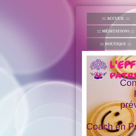
ACCUEIL
MÉDITATIONS
BOUTIQUE
0
Con
pré
Coach en Ps