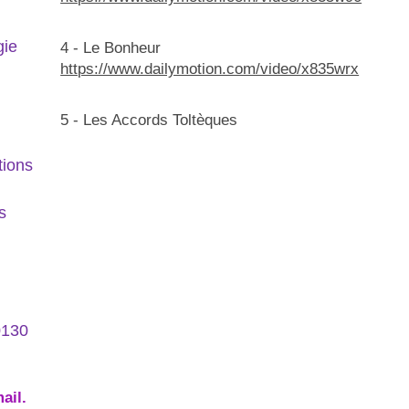
ogie
4 - Le Bonheur
https://www.dailymotion.com/video/x835wrx
e,
5 - Les Accords Toltèques
tions
s
0130
ail.