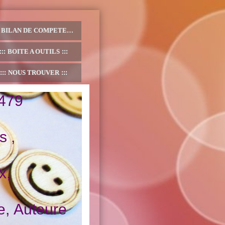
BILAN DE COMPETENCES
BOITE A OUTILS
NOUS TROUVER
9
s ,
x,
e, Auteure