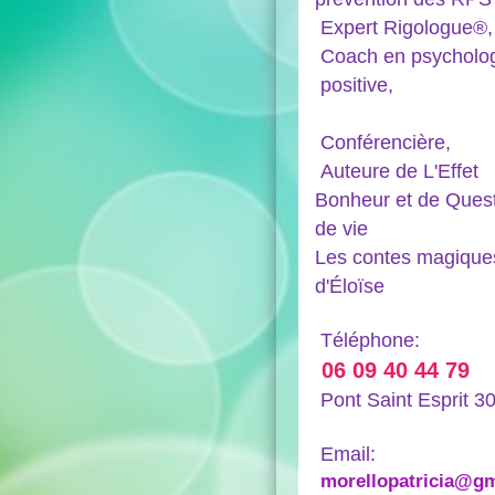
Expert Rigologue®,
Coach en psychol
positiv
Conférencière,
Auteure de L'Effet
Bonheur et de Ques
de vie
Les contes magique
d'Éloïse
Téléphone:
06 09 40 44 79
Pont Saint Esprit 3
Email:
morellopatricia@gm