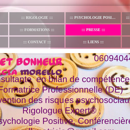
RIGOLOGIE
PSYCHOLOGIE POSITIVE
FORMATIONS
PRESSE
CONTACT
LIENS
60940447
sultante en bilan de compétence
Formatrice Professionnelle (DE)
vention des risques psychosociau
Rigologue Expert® ,
ychologie Positive, Conférencièr