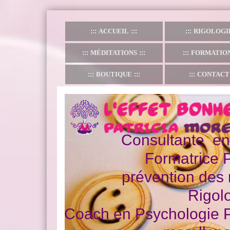
ACCUEIL
RIGOLOGI
MÉDITATIONS
FORMATIO
BOUTIQUE
CONTACT
0609
Consultante en
Formatrice 
prévention des
Rigol
Coach en Psychologie P