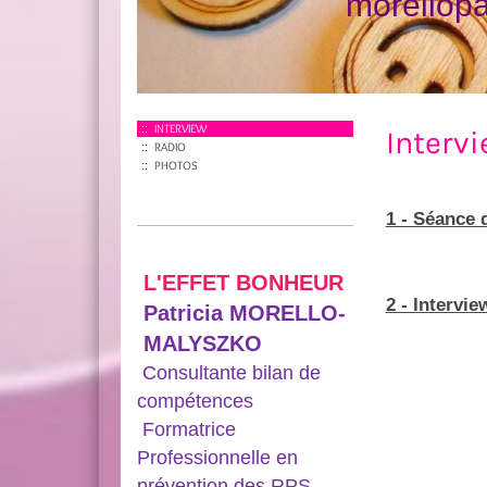
morellop
INTERVIEW
Interv
RADIO
PHOTOS
1 - Séance 
L'EFFET BONHEUR
2 - Intervi
Patricia MORELLO-
MALYSZKO
Consultante bilan de
compétences
Formatrice
Professionnelle en
prévention des RPS