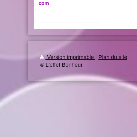
com
Version imprimable
|
Plan du site
© L'effet Bonheur